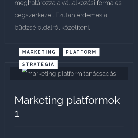
meghatározza a vállalkozási forma és
cégszerkezet. Ezután érdemes a
büdzsé oldalról közelíteni.
MARKETING
PLATFORM
STRATÉGIA
Marketing platformok
1