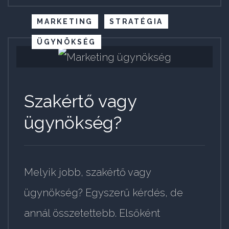
MARKETING
STRATÉGIA
ÜGYNÖKSÉG
Szakértő vagy
ügynökség?
Melyik jobb, szakértő vagy
ügynökség? Egyszerű kérdés, de
annál összetettebb. Elsőként