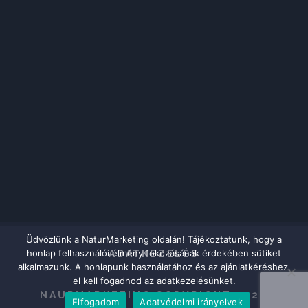
Üdvözlünk a NaturMarketing oldalán! Tájékoztatunk, hogy a
honlap felhasználói élmény fokozásának érdekében sütiket
ADATKEZELÉS
alkalmazunk. A honlapunk használatához és az ajánlatkéréshez,
el kell fogadnod az adatkezelésünket.
NAURMARKETING COPYRIGHT 2020
Elfogadom
Adatvédelmi irányelvek