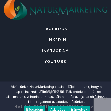
FACEBOOK
LINKEDIN
INSTAGRAM
YOUTUBE
Üdvözlünk a NaturMarketing oldalán! Tájékoztatunk, hogy a
honlap felhasználói élmény fokozásának érdekében sütiket
ADATKEZELÉS
alkalmazunk. A honlapunk használatához és az ajánlatkéréshez,
el kell fogadnod az adatkezelésünket.
NAURMARKETING COPYRIGHT 2020
Elfogadom
Adatvédelmi irányelvek