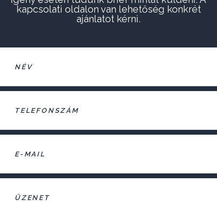
kapcsolati oldalon van lehetőség konkrét
ajánlatot kérni.
Név
Telefonszám
E-
mail
Üzenet