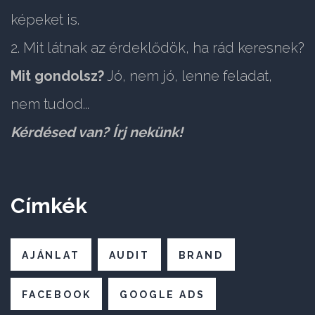
képeket is.
2. Mit látnak az érdeklődök, ha rád keresnek?
Mit gondolsz?
Jó, nem jó, lenne feladat,
nem tudod...
Kérdésed van? Írj nekünk!
Címkék
AJÁNLAT
AUDIT
BRAND
FACEBOOK
GOOGLE ADS