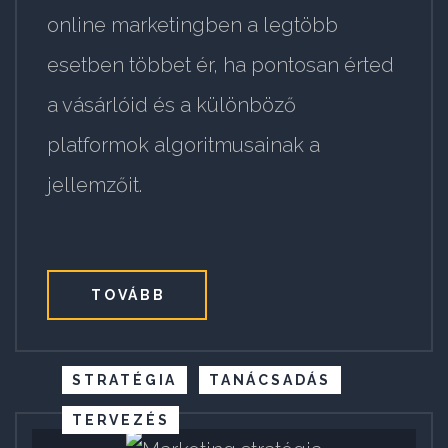
online marketingben a legtöbb
esetben többet ér, ha pontosan érted
a vásárlóid és a különböző
platformok algoritmusainak a
jellemzőit.
TOVÁBB
STRATÉGIA
TANÁCSADÁS
TERVEZÉS