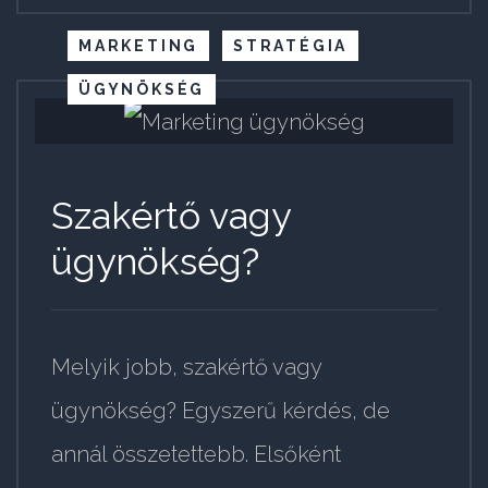
MARKETING
STRATÉGIA
ÜGYNÖKSÉG
Szakértő vagy
ügynökség?
Melyik jobb, szakértő vagy
ügynökség? Egyszerű kérdés, de
annál összetettebb. Elsőként