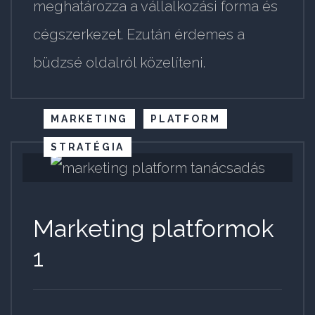
meghatározza a vállalkozási forma és
cégszerkezet. Ezután érdemes a
büdzsé oldalról közelíteni.
MARKETING
PLATFORM
STRATÉGIA
Marketing platformok
1