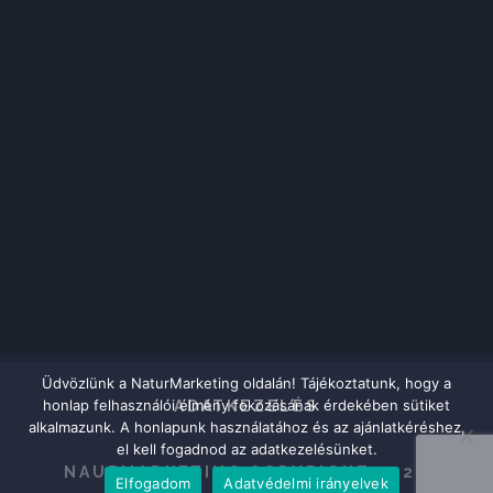
Üdvözlünk a NaturMarketing oldalán! Tájékoztatunk, hogy a
honlap felhasználói élmény fokozásának érdekében sütiket
ADATKEZELÉS
alkalmazunk. A honlapunk használatához és az ajánlatkéréshez,
el kell fogadnod az adatkezelésünket.
NAURMARKETING COPYRIGHT 2020
Elfogadom
Adatvédelmi irányelvek